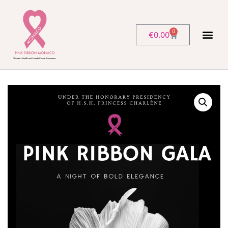
0
€
0.00